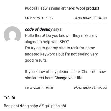
Kudos! I saw similar art here:
Wool product
14/11/2024 AT 15:17
ĐĂNG NHẬP ĐỂ TRẢ LỜI
code of destiny
says:
Hello there! Do you know if they make any
plugins to help with SEO?
I’m trying to get my site to rank for some
targeted keywords but I’m not seeing very
good results.
If you know of any please share. Cheers! I saw
similar text here:
Change your life
14/03/2025 AT 04:35
ĐĂNG NHẬP ĐỂ TRẢ LỜI
Trả lời
Bạn phải
đăng nhập
để gửi phản hồi.