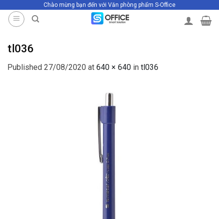
Chào mừng bạn đến với Văn phòng phẩm S-Office
Skip
to
content
tl036
Published
27/08/2020
at
640 × 640
in
tl036