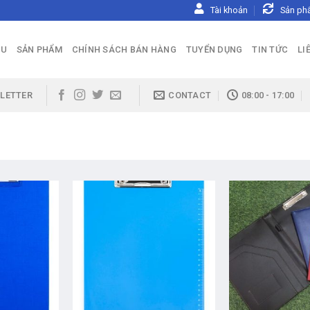
Tài khoản
Sản ph
ỆU
SẢN PHẨM
CHÍNH SÁCH BÁN HÀNG
TUYỂN DỤNG
TIN TỨC
LI
LETTER
CONTACT
08:00 - 17:00