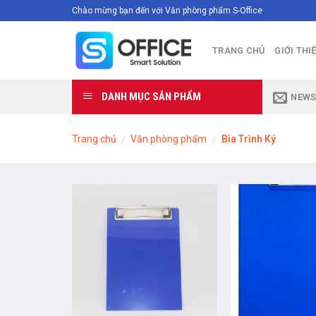
Skip
Chào mừng bạn đến với Văn phòng phẩm S-Office
to
content
TRANG CHỦ
GIỚI THI
DANH MỤC SẢN PHẨM
NEWS
Trang chủ
Văn phòng phẩm
Bìa Trình Ký
/
/