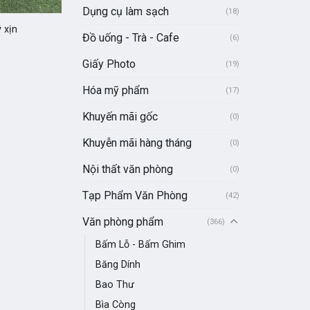
Dụng cụ làm sạch
(18)
ý xịn
Đồ uống - Trà - Cafe
(6)
Giấy Photo
(19)
Hóa mỹ phẩm
(17)
Khuyến mãi gốc
(0)
Khuyễn mãi hàng tháng
(0)
Nội thất văn phòng
(0)
Tạp Phẩm Văn Phòng
(42)
Văn phòng phẩm
(366)
Bấm Lỗ - Bấm Ghim
Băng Dính
Bao Thư
Bìa Còng