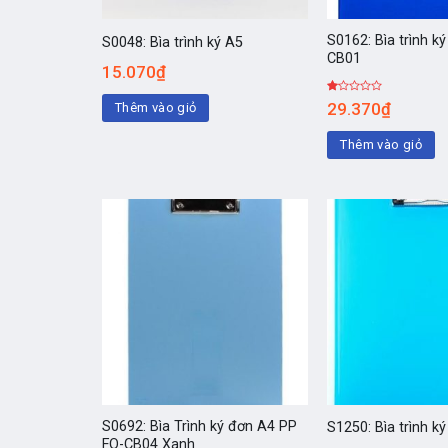
S0162: Bìa trình k
S0048: Bìa trình ký A5
CB01
15.070
₫
Được
29.370
₫
Thêm vào giỏ
xếp
hạng
1.00
Thêm vào giỏ
5
sao
S0692: Bìa Trình ký đơn A4 PP
S1250: Bìa trình k
FO-CB04 Xanh