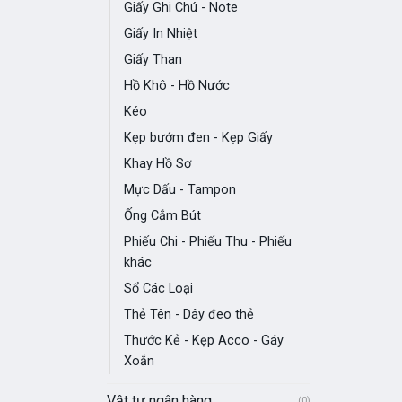
Giấy Ghi Chú - Note
Giấy In Nhiệt
Giấy Than
Hồ Khô - Hồ Nước
Kéo
Kẹp bướm đen - Kẹp Giấy
Khay Hồ Sơ
Mực Dấu - Tampon
Ống Cắm Bút
Phiếu Chi - Phiếu Thu - Phiếu
khác
Sổ Các Loại
Thẻ Tên - Dây đeo thẻ
Thước Kẻ - Kẹp Acco - Gáy
Xoắn
Vật tư ngân hàng
(0)