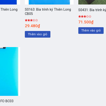
ý Thiên Long
S0163: Bìa trình ký Thiên Long
S0431: Bìa trình k
CB05
Được
71.500
₫
xếp
Được
29.480
₫
hạng
xếp
3.00
5
hạng
Thêm vào giỏ
sao
3.00
5
Thêm vào giỏ
sao
ý FO BC03