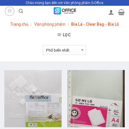
Chào mừng bạn đến với Văn phòng phẩm S-Office
Skip
to
content
Trang chủ
Văn phòng phẩm
Bìa Lá - Clear Bag - Bìa Lỗ
/
/
LỌC