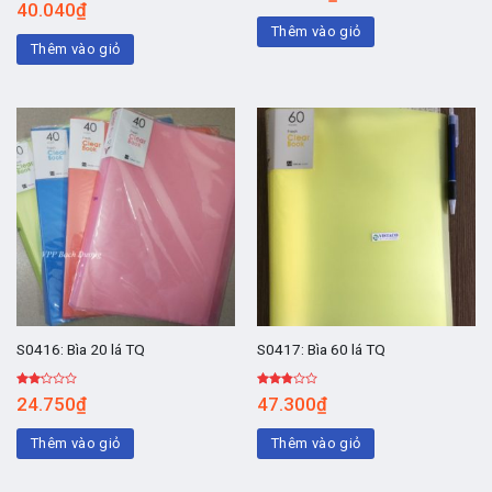
Được
40.040
₫
4.00
5
xếp
sao
hạng
Thêm vào giỏ
2.00
Thêm vào giỏ
5
sao
S0416: Bìa 20 lá TQ
S0417: Bìa 60 lá TQ
Được
Được
24.750
₫
47.300
₫
xếp
xếp
hạng
hạng
2.00
2.60
Thêm vào giỏ
Thêm vào giỏ
5
5 sao
sao