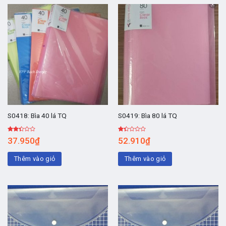
S0418: Bìa 40 lá TQ
S0419: Bìa 80 lá TQ
Được
Được
37.950
₫
52.910
₫
xếp
xếp
hạng
hạng
2.17
1.31
Thêm vào giỏ
Thêm vào giỏ
5
5
sao
sao