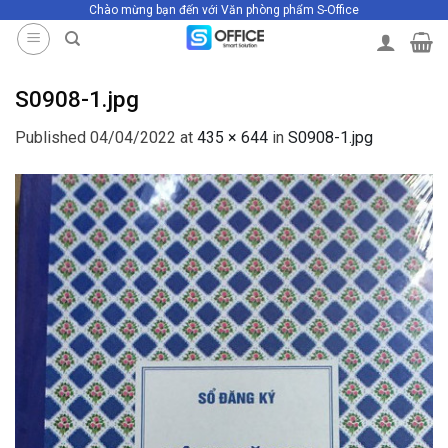
Chào mừng bạn đến với Văn phòng phẩm S-Office
Skip
to
content
S0908-1.jpg
Published
04/04/2022
at
435 × 644
in
S0908-1.jpg