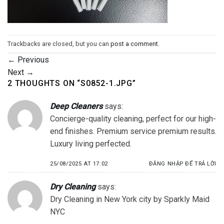
Trackbacks are closed, but you can
post a comment
.
←
Previous
Next
→
2 THOUGHTS ON “
S0852-1.JPG
”
Deep Cleaners
says:
Concierge-quality cleaning, perfect for our high-
end finishes. Premium service premium results.
Luxury living perfected.
25/08/2025 AT 17:02
ĐĂNG NHẬP ĐỂ TRẢ LỜI
Dry Cleaning
says:
Dry Cleaning in New York city by Sparkly Maid
NYC