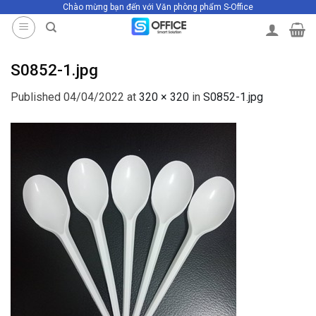
Chào mừng bạn đến với Văn phòng phẩm S-Office
Skip
to
content
S0852-1.jpg
Published
04/04/2022
at
320 × 320
in
S0852-1.jpg