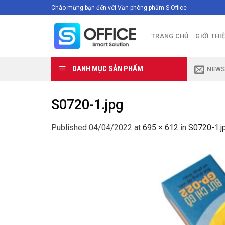
Skip
Chào mừng bạn đến với Văn phòng phẩm S-Office
to
content
TRANG CHỦ
GIỚI THI
DANH MỤC SẢN PHẨM
NEWS
S0720-1.jpg
Published
04/04/2022
at
695 × 612
in
S0720-1.j