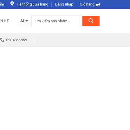
ẩm
Hệ thống cửa hàng
Đăng nhập
Giỏ hàng
ÊN HỆ
0904855959