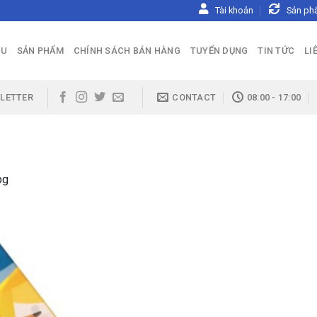
Tài khoản
Sản ph
ỆU
SẢN PHẨM
CHÍNH SÁCH BÁN HÀNG
TUYỂN DỤNG
TIN TỨC
LI
LETTER
CONTACT
08:00 - 17:00
pg