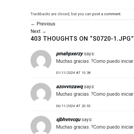
Trackbacks are closed, but you can
post a comment
.
←
Previous
Next
→
403 THOUGHTS ON “
S0720-1.JPG
”
pmahpxerzy
says:
Muchas gracias. ?Como puedo iniciar
01/11/2024 AT 10:38
azovvnzawq
says:
Muchas gracias. ?Como puedo iniciar
06/11/2024 AT 20:55
sjbhvnvcqu
says:
Muchas gracias. ?Como puedo iniciar