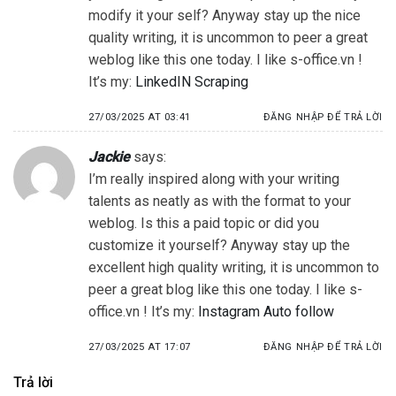
modify it your self? Anyway stay up the nice
quality writing, it is uncommon to peer a great
weblog like this one today. I like s-office.vn !
It’s my:
LinkedIN Scraping
27/03/2025 AT 03:41
ĐĂNG NHẬP ĐỂ TRẢ LỜI
Jackie
says:
I’m really inspired along with your writing
talents as neatly as with the format to your
weblog. Is this a paid topic or did you
customize it yourself? Anyway stay up the
excellent high quality writing, it is uncommon to
peer a great blog like this one today. I like s-
office.vn ! It’s my:
Instagram Auto follow
27/03/2025 AT 17:07
ĐĂNG NHẬP ĐỂ TRẢ LỜI
Trả lời