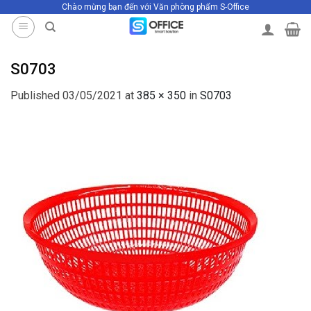
Chào mừng bạn đến với Văn phòng phẩm S-Office
Skip
to
content
S0703
Published
03/05/2021
at
385 × 350
in
S0703