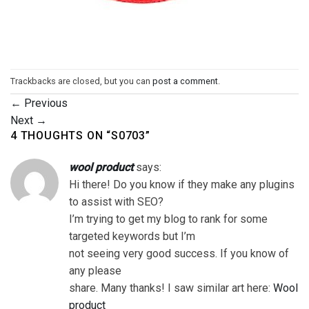
Trackbacks are closed, but you can
post a comment
.
←
Previous
Next
→
4 THOUGHTS ON “
S0703
”
wool product
says:
Hi there! Do you know if they make any plugins
to assist with SEO?
I’m trying to get my blog to rank for some
targeted keywords but I’m
not seeing very good success. If you know of
any please
share. Many thanks! I saw similar art here:
Wool
product