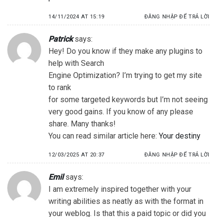
14/11/2024 AT 15:19
ĐĂNG NHẬP ĐỂ TRẢ LỜI
Patrick
says:
Hey! Do you know if they make any plugins to
help with Search
Engine Optimization? I’m trying to get my site
to rank
for some targeted keywords but I’m not seeing
very good gains. If you know of any please
share. Many thanks!
You can read similar article here:
Your destiny
12/03/2025 AT 20:37
ĐĂNG NHẬP ĐỂ TRẢ LỜI
Emil
says:
I am extremely inspired together with your
writing abilities as neatly as with the format in
your weblog. Is that this a paid topic or did you