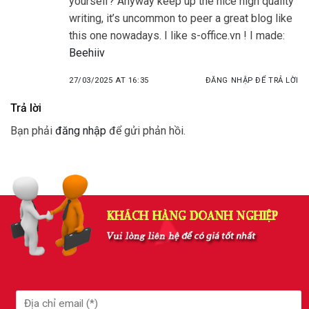
yourself? Anyway keep up the nice high quality
writing, it’s uncommon to peer a great blog like
this one nowadays. I like s-office.vn ! I made:
Beehiiv
27/03/2025 AT 16:35
ĐĂNG NHẬP ĐỂ TRẢ LỜI
Trả lời
Bạn phải
đăng nhập
để gửi phản hồi.