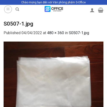
Chào mừng bạn đến với Văn phòng phẩm S-Office
Skip
to
content
S0507-1.jpg
Published
04/04/2022
at
480 × 360
in
S0507-1.jpg