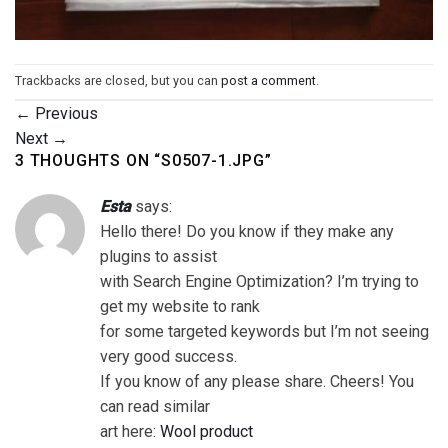
Trackbacks are closed, but you can
post a comment
.
←
Previous
Next
→
3 THOUGHTS ON “
S0507-1.JPG
”
Esta
says:
Hello there! Do you know if they make any
plugins to assist
with Search Engine Optimization? I’m trying to
get my website to rank
for some targeted keywords but I’m not seeing
very good success.
If you know of any please share. Cheers! You
can read similar
art here:
Wool product