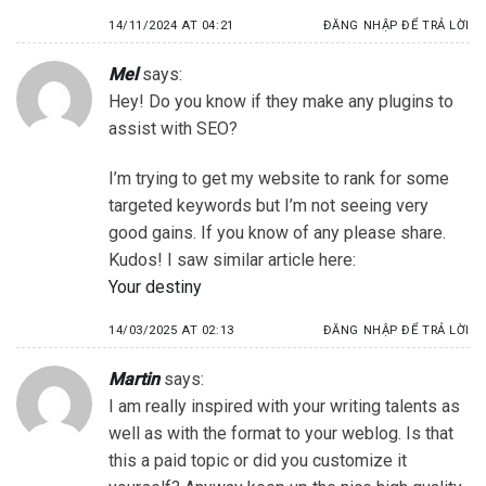
14/11/2024 AT 04:21
ĐĂNG NHẬP ĐỂ TRẢ LỜI
Mel
says:
Hey! Do you know if they make any plugins to
assist with SEO?
I’m trying to get my website to rank for some
targeted keywords but I’m not seeing very
good gains. If you know of any please share.
Kudos! I saw similar article here:
Your destiny
14/03/2025 AT 02:13
ĐĂNG NHẬP ĐỂ TRẢ LỜI
Martin
says:
I am really inspired with your writing talents as
well as with the format to your weblog. Is that
this a paid topic or did you customize it