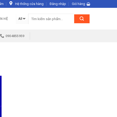
ẩm
Hệ thống cửa hàng
Đăng nhập
Giỏ hàng
ÊN HỆ
0904855959