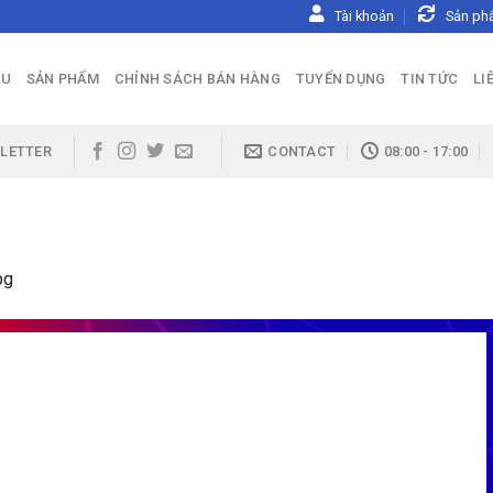
Tài khoản
Sản ph
ỆU
SẢN PHẨM
CHÍNH SÁCH BÁN HÀNG
TUYỂN DỤNG
TIN TỨC
LI
LETTER
CONTACT
08:00 - 17:00
pg