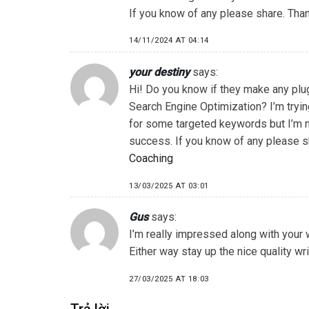
If you know of any please share. Than
14/11/2024 AT 04:14
your destiny
says:
Hi! Do you know if they make any plug
Search Engine Optimization? I’m tryin
for some targeted keywords but I’m 
success. If you know of any please sh
Coaching
13/03/2025 AT 03:01
Gus
says:
I’m really impressed along with your w
Either way stay up the nice quality wr
27/03/2025 AT 18:03