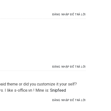
ĐĂNG NHẬP ĐỂ TRẢ LỜI
ĐĂNG NHẬP ĐỂ TRẢ LỜI
 paid theme or did you customize it your self?
. I like s-office.vn ! Mine is:
Snipfeed
ĐĂNG NHẬP ĐỂ TRẢ LỜI