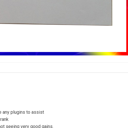
 any plugins to assist
 rank
ot seeing very good gains.