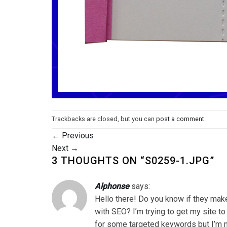
Trackbacks are closed, but you can
post a comment
.
←
Previous
Next
→
3 THOUGHTS ON “
S0259-1.JPG
”
Alphonse
says:
Hello there! Do you know if they make
with SEO? I’m trying to get my site to
for some targeted keywords but I’m n