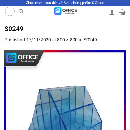
Chào mừng bạn đến với Văn phòng phẩm S-Office
Skip
to
content
S0249
Published
17/11/2020
at
800 × 800
in
S0249