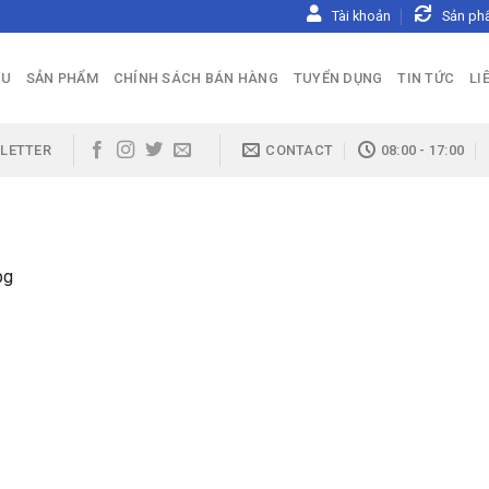
Tài khoản
Sản ph
ỆU
SẢN PHẨM
CHÍNH SÁCH BÁN HÀNG
TUYỂN DỤNG
TIN TỨC
LI
LETTER
CONTACT
08:00 - 17:00
pg