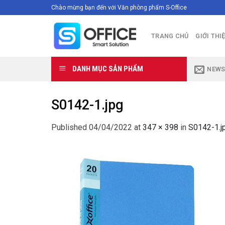
Skip
Chào mừng bạn đến với Văn phòng phẩm S-Office
to
content
TRANG CHỦ
GIỚI THI
DANH MỤC SẢN PHẨM
NEWS
S0142-1.jpg
Published
04/04/2022
at
347 × 398
in
S0142-1.j