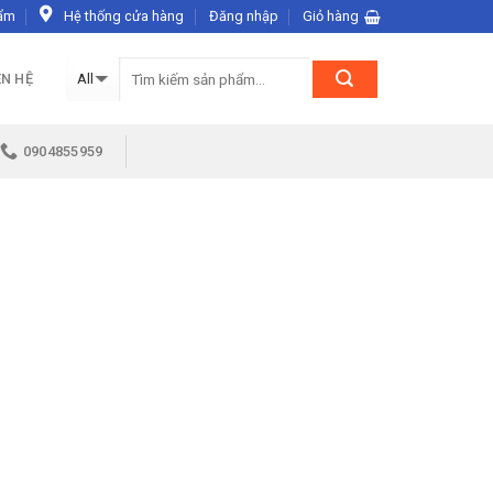
ẩm
Hệ thống cửa hàng
Đăng nhập
Giỏ hàng
ÊN HỆ
0904855959