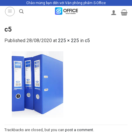
Chào mừng bạn đến với Văn phòng phẩm S-Office
Skip
to
content
c5
Published
28/08/2020
at
225 × 225
in
c5
Trackbacks are closed, but you can
post a comment
.