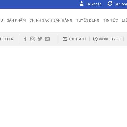
Tài khoản
Sản ph
ỆU
SẢN PHẨM
CHÍNH SÁCH BÁN HÀNG
TUYỂN DỤNG
TIN TỨC
LI
LETTER
CONTACT
08:00 - 17:00