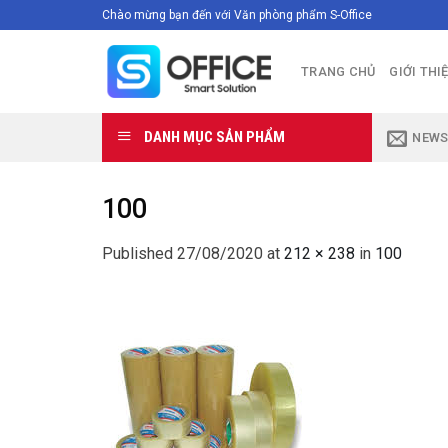
Skip
Chào mừng bạn đến với Văn phòng phẩm S-Office
to
content
TRANG CHỦ
GIỚI THI
DANH MỤC SẢN PHẨM
NEWS
100
Published
27/08/2020
at
212 × 238
in
100