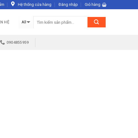
ẩm
Hệ thống cửa hàng
Đăng nhập
Giỏ hàng
ÊN HỆ
0904855959