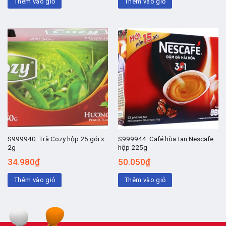
Thêm vào giỏ
Thêm vào giỏ
S999940: Trà Cozy hộp 25 gói x
S999944: Café hòa tan Nescafe
2g
hộp 225g
34.980
₫
50.050
₫
Thêm vào giỏ
Thêm vào giỏ