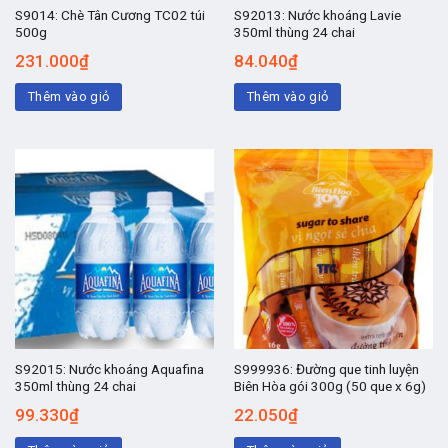
S9014: Chè Tân Cương TC02 túi
S92013: Nước khoáng Lavie
500g
350ml thùng 24 chai
231.000
₫
84.040
₫
Thêm vào giỏ
Thêm vào giỏ
S92015: Nước khoáng Aquafina
S999936: Đường que tinh luyện
350ml thùng 24 chai
Biên Hòa gói 300g (50 que x 6g)
99.330
₫
22.050
₫