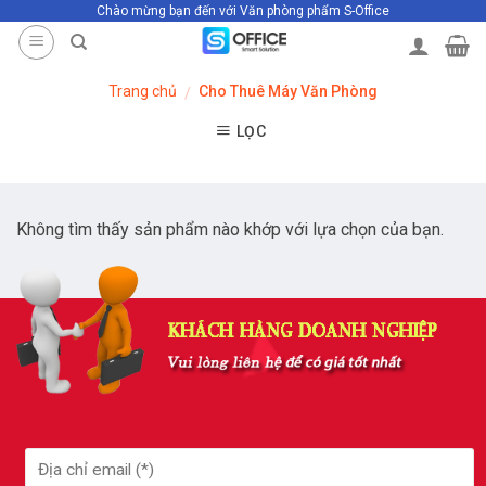
Chào mừng bạn đến với Văn phòng phẩm S-Office
Skip
to
content
Trang chủ
Cho Thuê Máy Văn Phòng
/
LỌC
Không tìm thấy sản phẩm nào khớp với lựa chọn của bạn.