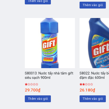
Thêm vào giỏ
sao
sao
Thêm vào giỏ
S80013: Nước tẩy nhà tắm gift
S8022: Nước tẩy b
siêu sạch 900ml
đậm đặc 600ml
Được
Được
29.700
₫
26.180
₫
xếp
xếp
hạng
hạng
1.00
2.00
Thêm vào giỏ
Thêm vào giỏ
5
5
sao
sao