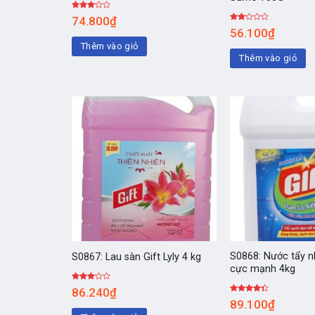
Được
74.800
₫
xếp
Được
56.100
₫
hạng
xếp
3.00
5
hạng
Thêm vào giỏ
sao
2.00
Thêm vào giỏ
5
sao
S0868: Nước tẩy n
S0867: Lau sàn Gift Lyly 4 kg
cực mạnh 4kg
Được
86.240
₫
xếp
Được
89.100
₫
hạng
xếp hạng
3.00
5
4.00
5