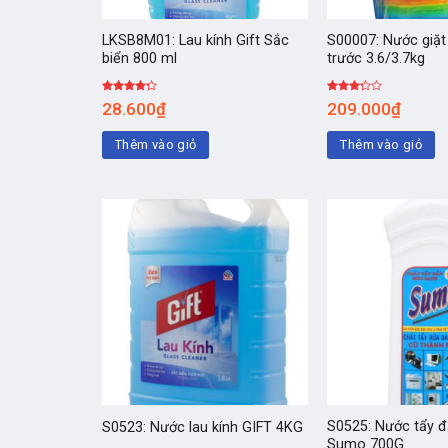
LKSB8M01: Lau kính Gift Sắc
S00007: Nước giặ
biển 800 ml
trước 3.6/3.7kg
Được
Được
28.600
₫
209.000
₫
xếp hạng
xếp
4.00
5
hạng
sao
3.00
5
Thêm vào giỏ
Thêm vào giỏ
sao
S0525: Nước tẩy 
S0523: Nước lau kính GIFT 4KG
Sumo 700G