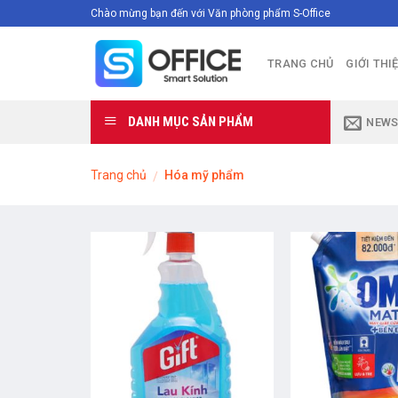
Skip
Chào mừng bạn đến với Văn phòng phẩm S-Office
to
content
TRANG CHỦ
GIỚI THI
DANH MỤC SẢN PHẨM
NEWS
Trang chủ
Hóa mỹ phẩm
/