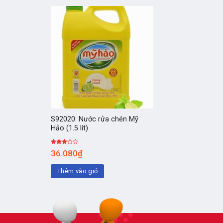
S92020: Nước rửa chén Mỹ
Hảo (1.5 lít)
Được
36.080
₫
xếp
hạng
3.00
5
Thêm vào giỏ
sao