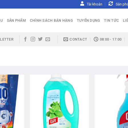
Tài khoản
Sản ph
ỆU
SẢN PHẨM
CHÍNH SÁCH BÁN HÀNG
TUYỂN DỤNG
TIN TỨC
LI
LETTER
CONTACT
08:00 - 17:00