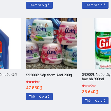
1.00
sao
Thêm vào giỏ
Thêm vào giỏ
5
sao
ồn cầu Gift
S92009: Nước tẩy 
S92006: Sáp thơm Ami 200g
bạc hà 900ml
Được
47.850
₫
xếp hạng
Được
35.640
₫
4.00
5
xếp
sao
hạng
Thêm vào giỏ
1.00
Thêm vào giỏ
5
sao