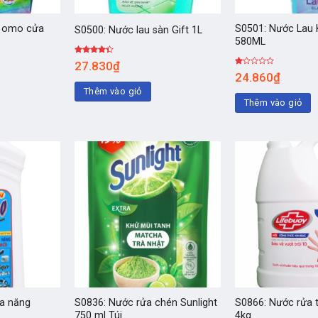
t omo cửa
S0501: Nước Lau 
S0500: Nước lau sàn Gift 1L
580ML
Được
27.830
₫
xếp hạng
Được
24.860
₫
4.00
5
xếp
sao
hạng
Thêm vào giỏ
1.00
Thêm vào giỏ
5
sao
đa năng
S0836: Nước rửa chén Sunlight
S0866: Nước rửa t
750 ml Túi
4kg