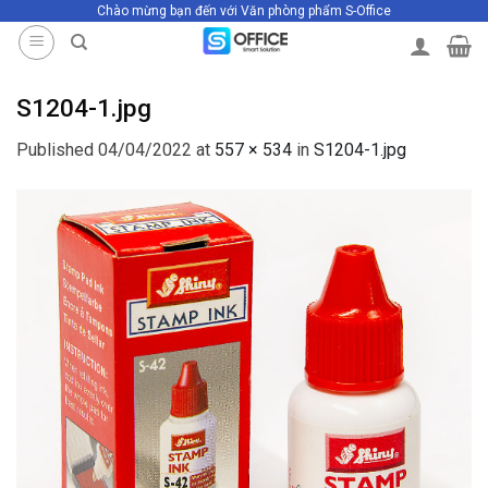
Chào mừng bạn đến với Văn phòng phẩm S-Office
Skip
to
content
S1204-1.jpg
Published
04/04/2022
at
557 × 534
in
S1204-1.jpg