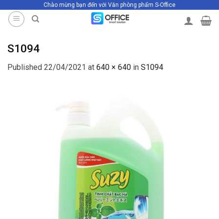
Chào mừng bạn đến với Văn phòng phẩm S-Office
Skip
to
content
S1094
Published
22/04/2021
at
640 × 640
in
S1094