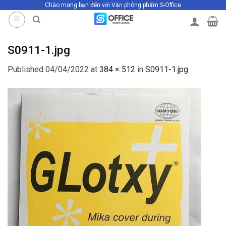
Chào mừng bạn đến với Văn phòng phẩm S-Office
Skip
to
content
S0911-1.jpg
Published
04/04/2022
at
384 × 512
in
S0911-1.jpg