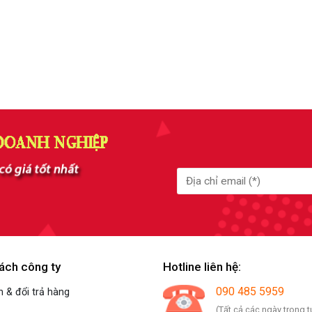
ách công ty
Hotline liên hệ:
090 485 5959
 & đổi trả hàng
(Tất cả các ngày trong t