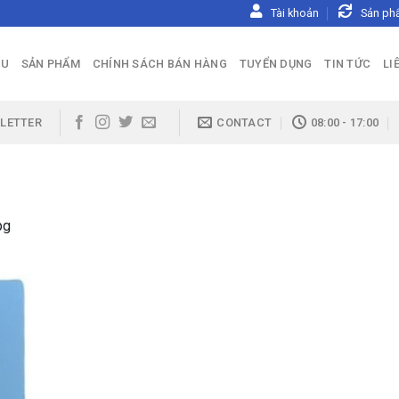
Tài khoản
Sản ph
ỆU
SẢN PHẨM
CHÍNH SÁCH BÁN HÀNG
TUYỂN DỤNG
TIN TỨC
LI
LETTER
CONTACT
08:00 - 17:00
pg