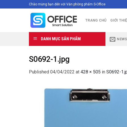
Skip
Chào mừng bạn đến với Văn phòng phẩm S-Office
to
content
TRANG CHỦ
GIỚI THI
DANH MỤC SẢN PHẨM
NEWS
S0692-1.jpg
Published
04/04/2022
at
428 × 505
in
S0692-1.j