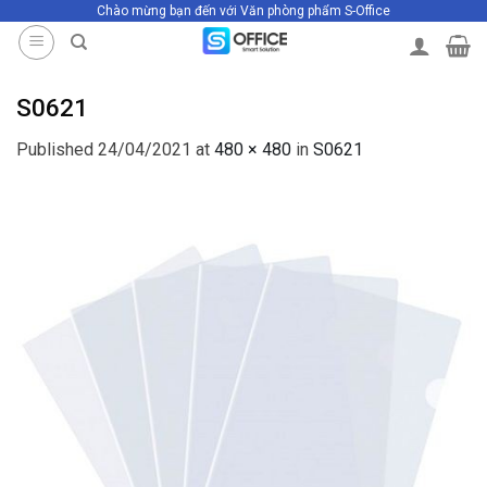
Chào mừng bạn đến với Văn phòng phẩm S-Office
Skip
to
content
S0621
Published
24/04/2021
at
480 × 480
in
S0621