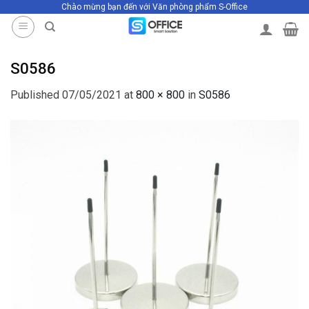
Chào mừng bạn đến với Văn phòng phẩm S-Office
Skip
to
content
S0586
Published
07/05/2021
at
800 × 800
in
S0586