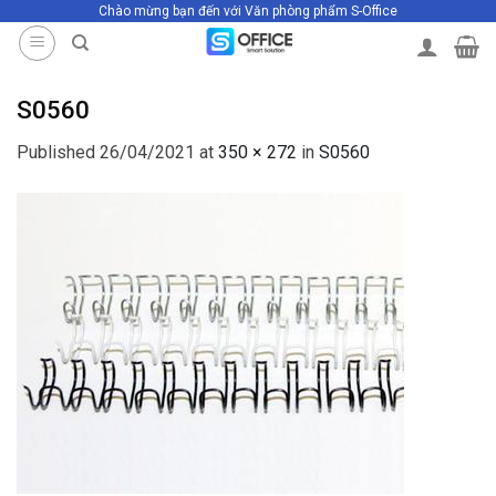
Chào mừng bạn đến với Văn phòng phẩm S-Office
Skip
to
content
S0560
Published
26/04/2021
at
350 × 272
in
S0560