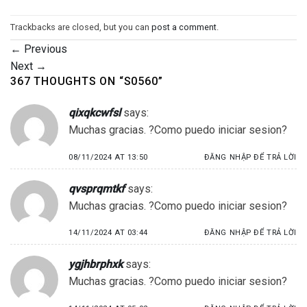
Trackbacks are closed, but you can
post a comment
.
←
Previous
Next
→
367 THOUGHTS ON “
S0560
”
qixqkcwfsl
says:
Muchas gracias. ?Como puedo iniciar sesion?
08/11/2024 AT 13:50
ĐĂNG NHẬP ĐỂ TRẢ LỜI
qvsprqmtkf
says:
Muchas gracias. ?Como puedo iniciar sesion?
14/11/2024 AT 03:44
ĐĂNG NHẬP ĐỂ TRẢ LỜI
ygjhbrphxk
says:
Muchas gracias. ?Como puedo iniciar sesion?