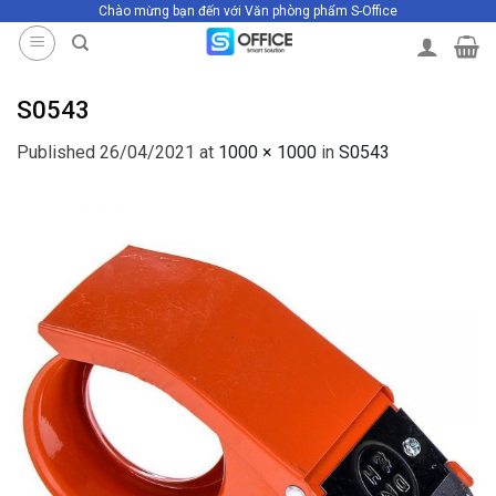
Chào mừng bạn đến với Văn phòng phẩm S-Office
Skip
to
content
S0543
Published
26/04/2021
at
1000 × 1000
in
S0543