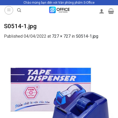
Chào mừng bạn đến với Văn phòng phẩm S-Office
Skip
to
content
S0514-1.jpg
Published
04/04/2022
at
727 × 727
in
S0514-1.jpg