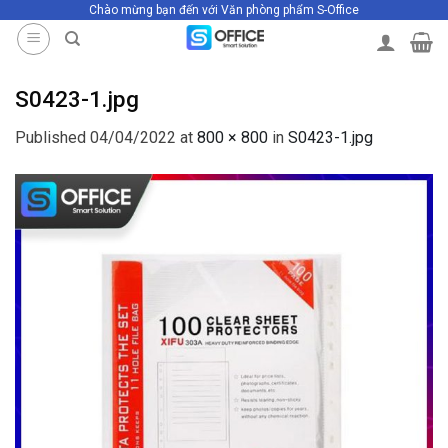
Chào mừng bạn đến với Văn phòng phẩm S-Office
Skip
to
content
S0423-1.jpg
Published
04/04/2022
at
800 × 800
in
S0423-1.jpg