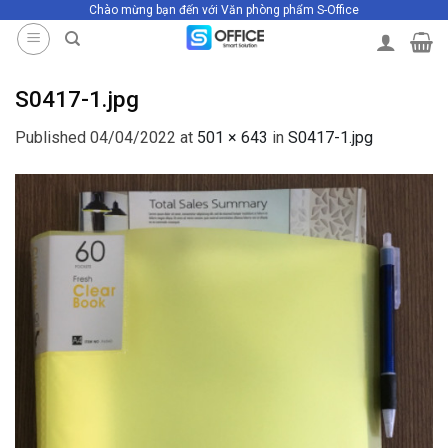
Chào mừng bạn đến với Văn phòng phẩm S-Office
Skip
to
content
S0417-1.jpg
Published
04/04/2022
at
501 × 643
in
S0417-1.jpg