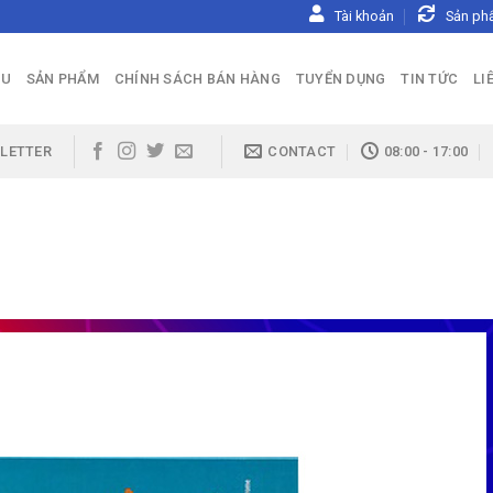
Tài khoản
Sản ph
ỆU
SẢN PHẨM
CHÍNH SÁCH BÁN HÀNG
TUYỂN DỤNG
TIN TỨC
LI
LETTER
CONTACT
08:00 - 17:00