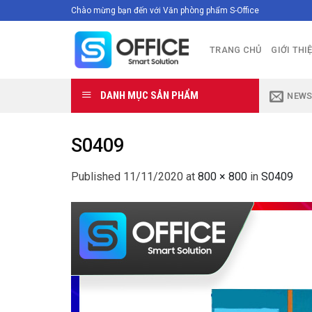
Skip
Chào mừng bạn đến với Văn phòng phẩm S-Office
to
content
TRANG CHỦ
GIỚI THI
DANH MỤC SẢN PHẨM
NEWS
S0409
Published
11/11/2020
at
800 × 800
in
S0409