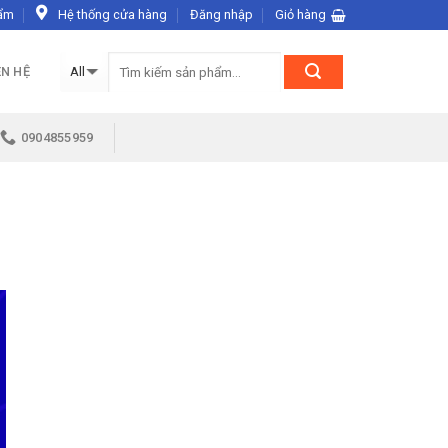
ẩm
Hệ thống cửa hàng
Đăng nhập
Giỏ hàng
ÊN HỆ
0904855959