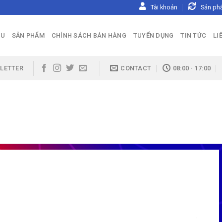
Tài khoản
Sản ph
ỆU
SẢN PHẨM
CHÍNH SÁCH BÁN HÀNG
TUYỂN DỤNG
TIN TỨC
LI
LETTER
CONTACT
08:00 - 17:00