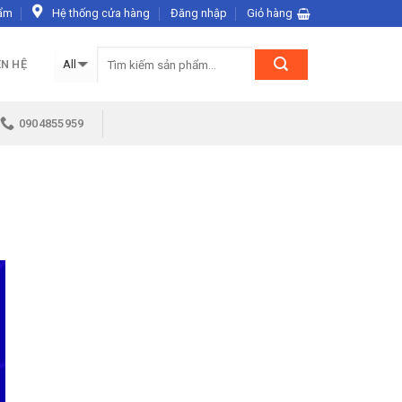
ẩm
Hệ thống cửa hàng
Đăng nhập
Giỏ hàng
ÊN HỆ
0904855959