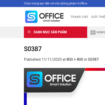
Skip
Chào mừng bạn đến với Văn phòng phẩm S-Office
to
content
TRANG CHỦ
GIỚI THI
DANH MỤC SẢN PHẨM
NEWS
S0387
Published
11/11/2020
at
800 × 800
in
S0387