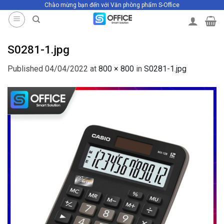
Chào mừng bạn đến với Văn phòng phẩm S-Office
Skip
to
content
S0281-1.jpg
Published
04/04/2022
at
800 × 800
in
S0281-1.jpg