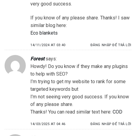
very good success.
If you know of any please share. Thanks! I saw
similar blog here:
Eco blankets
14/11/2024 AT 03:40
ĐĂNG NHẬP ĐỂ TRẢ LỜI
Forest
says:
Howdy! Do you know if they make any plugins
to help with SEO?
I’m trying to get my website to rank for some
targeted keywords but
I’m not seeing very good success. If you know
of any please share.
Thanks! You can read similar text here:
COD
14/03/2025 AT 04:46
ĐĂNG NHẬP ĐỂ TRẢ LỜI