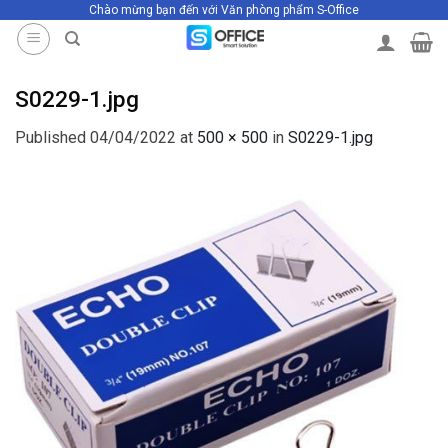
Chào mừng bạn đến với Văn phòng phẩm S-Office
Skip
to
content
S0229-1.jpg
Published
04/04/2022
at
500 × 500
in
S0229-1.jpg