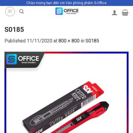
Chào mừng bạn đến với Văn phòng phẩm S-Office
Skip
to
content
S0185
Published
11/11/2020
at
800 × 800
in
S0185