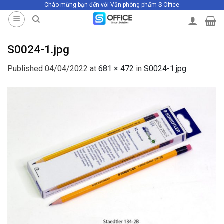
Chào mừng bạn đến với Văn phòng phẩm S-Office
Skip
to
content
S0024-1.jpg
Published
04/04/2022
at
681 × 472
in
S0024-1.jpg