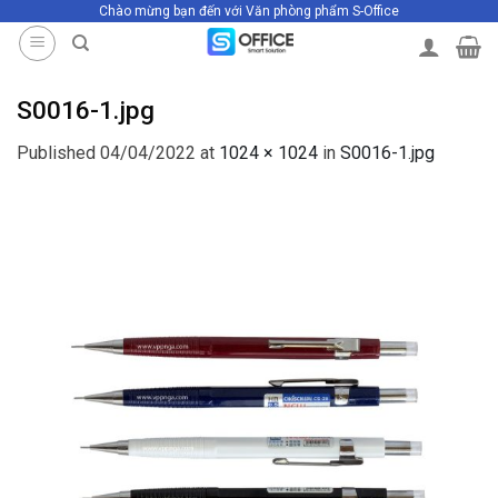
Chào mừng bạn đến với Văn phòng phẩm S-Office
Skip
to
content
S0016-1.jpg
Published
04/04/2022
at
1024 × 1024
in
S0016-1.jpg