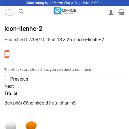
Chào mừng bạn đến với Văn phòng phẩm S-Office
Skip
to
content
icon-lienhe-2
Published
02/08/2018
at
18 × 26
in
icon-lienhe-2
Trackbacks are closed, but you can
post a comment
.
←
Previous
Next
→
Trả lời
Bạn phải
đăng nhập
để gửi phản hồi.