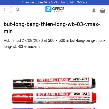
Chào mừng bạn đến với Văn phòng phẩm S-Office
Skip
to
content
but-long-bang-thien-long-wb-03-vmax-
min
Published
27/08/2020
at
500 × 500
in
but-long-bang-thien-
long-wb-03-vmax-min