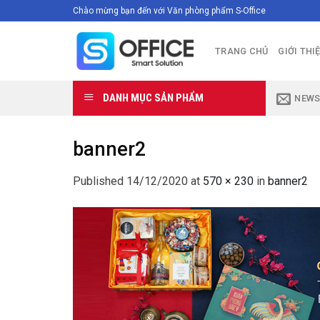
Skip
Chào mừng bạn đến với Văn phòng phẩm S-Office
to
content
TRANG CHỦ
GIỚI THI
DANH MỤC SẢN PHẨM
NEWS
banner2
Published
14/12/2020
at
570 × 230
in
banner2