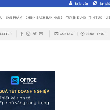
Tài khoản
Sản ph
ỆU
SẢN PHẨM
CHÍNH SÁCH BÁN HÀNG
TUYỂN DỤNG
TIN TỨC
LI
LETTER
CONTACT
08:00 - 17:00