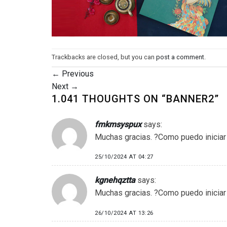
Trackbacks are closed, but you can
post a comment
.
←
Previous
Next
→
1.041 THOUGHTS ON “
BANNER2
”
fmkmsyspux
says:
Muchas gracias. ?Como puedo iniciar
25/10/2024 AT 04:27
kgnehqztta
says:
Muchas gracias. ?Como puedo iniciar
26/10/2024 AT 13:26