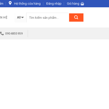
ẩm
Hệ thống cửa hàng
Đăng nhập
Giỏ hàng
ÊN HỆ
0904855959