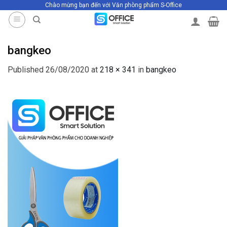
Chào mừng bạn đến với Văn phòng phẩm S-Office
Skip
to
content
bangkeo
Published
26/08/2020
at
218 × 341
in
bangkeo