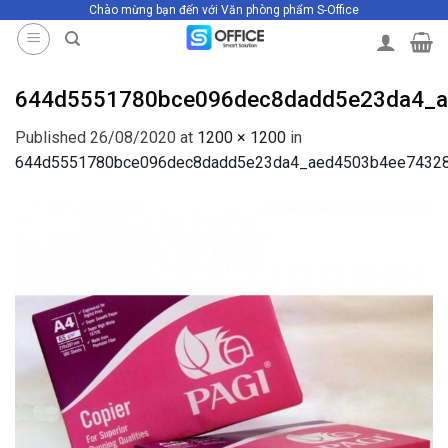
Chào mừng bạn đến với Văn phòng phẩm S-Office
Skip
to
content
644d5551780bce096dec8dadd5e23da4_a
Published
26/08/2020
at
1200 × 1200
in
644d5551780bce096dec8dadd5e23da4_aed4503b4ee74328